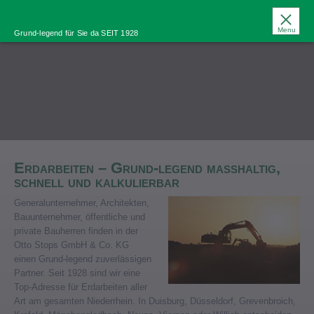
Menu
Grund-legend für Sie da SEIT 1928
Erdarbeiten – Grund-legend maßhaltig,
schnell und kalkulierbar
Generalunternehmer, Architekten,
Bauunternehmer, öffentliche und
private Bauherren finden in der
Otto Stops GmbH & Co. KG
einen Grund-legend zuverlässigen
Partner. Seit 1928 sind wir eine
Top-Adresse für Erdarbeiten aller
Art am gesamten Niederrhein. In Duisburg, Düsseldorf, Grevenbroich,